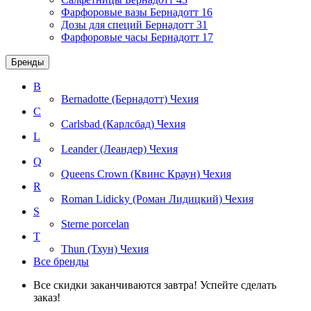
Фарфоровые вазы Бернадотт
16
Дозы для специй Бернадотт
31
Фарфоровые часы Бернадотт
17
Бренды
B
Bernadotte (Бернадотт)
Чехия
C
Carlsbad (Карлсбад)
Чехия
L
Leander (Леандер)
Чехия
Q
Queens Crown (Квинс Краун)
Чехия
R
Roman Lidicky (Роман Лидицкий)
Чехия
S
Sterne porcelan
T
Thun (Тхун)
Чехия
Все бренды
Все скидки заканчиваются завтра! Успейте сделать
заказ!