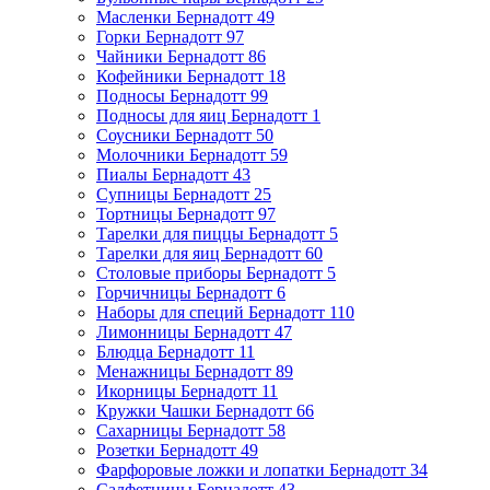
Масленки Бернадотт
49
Горки Бернадотт
97
Чайники Бернадотт
86
Кофейники Бернадотт
18
Подносы Бернадотт
99
Подносы для яиц Бернадотт
1
Соусники Бернадотт
50
Молочники Бернадотт
59
Пиалы Бернадотт
43
Супницы Бернадотт
25
Тортницы Бернадотт
97
Тарелки для пиццы Бернадотт
5
Тарелки для яиц Бернадотт
60
Столовые приборы Бернадотт
5
Горчичницы Бернадотт
6
Наборы для специй Бернадотт
110
Лимонницы Бернадотт
47
Блюдца Бернадотт
11
Менажницы Бернадотт
89
Икорницы Бернадотт
11
Кружки Чашки Бернадотт
66
Сахарницы Бернадотт
58
Розетки Бернадотт
49
Фарфоровые ложки и лопатки Бернадотт
34
Салфетницы Бернадотт
43