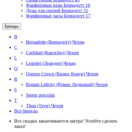
Фарфоровые вазы Бернадотт
16
Дозы для специй Бернадотт
31
Фарфоровые часы Бернадотт
17
Бренды
B
Bernadotte (Бернадотт)
Чехия
C
Carlsbad (Карлсбад)
Чехия
L
Leander (Леандер)
Чехия
Q
Queens Crown (Квинс Краун)
Чехия
R
Roman Lidicky (Роман Лидицкий)
Чехия
S
Sterne porcelan
T
Thun (Тхун)
Чехия
Все бренды
Все скидки заканчиваются завтра! Успейте сделать
заказ!