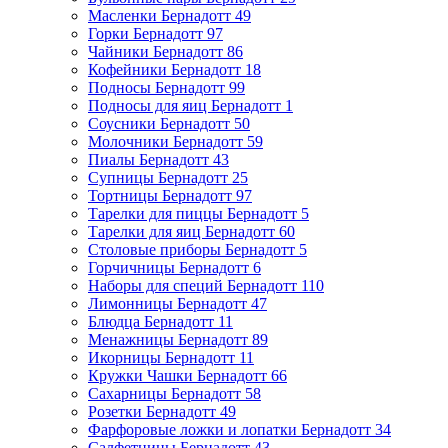
Масленки Бернадотт
49
Горки Бернадотт
97
Чайники Бернадотт
86
Кофейники Бернадотт
18
Подносы Бернадотт
99
Подносы для яиц Бернадотт
1
Соусники Бернадотт
50
Молочники Бернадотт
59
Пиалы Бернадотт
43
Супницы Бернадотт
25
Тортницы Бернадотт
97
Тарелки для пиццы Бернадотт
5
Тарелки для яиц Бернадотт
60
Столовые приборы Бернадотт
5
Горчичницы Бернадотт
6
Наборы для специй Бернадотт
110
Лимонницы Бернадотт
47
Блюдца Бернадотт
11
Менажницы Бернадотт
89
Икорницы Бернадотт
11
Кружки Чашки Бернадотт
66
Сахарницы Бернадотт
58
Розетки Бернадотт
49
Фарфоровые ложки и лопатки Бернадотт
34
Салфетницы Бернадотт
43