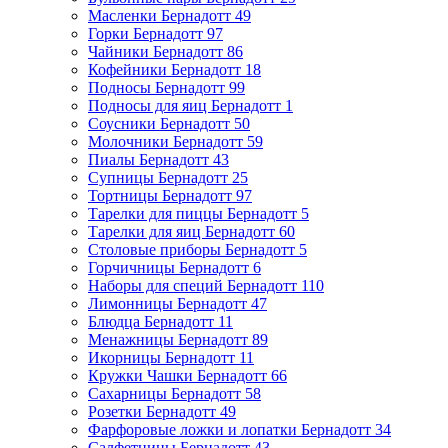
Масленки Бернадотт
49
Горки Бернадотт
97
Чайники Бернадотт
86
Кофейники Бернадотт
18
Подносы Бернадотт
99
Подносы для яиц Бернадотт
1
Соусники Бернадотт
50
Молочники Бернадотт
59
Пиалы Бернадотт
43
Супницы Бернадотт
25
Тортницы Бернадотт
97
Тарелки для пиццы Бернадотт
5
Тарелки для яиц Бернадотт
60
Столовые приборы Бернадотт
5
Горчичницы Бернадотт
6
Наборы для специй Бернадотт
110
Лимонницы Бернадотт
47
Блюдца Бернадотт
11
Менажницы Бернадотт
89
Икорницы Бернадотт
11
Кружки Чашки Бернадотт
66
Сахарницы Бернадотт
58
Розетки Бернадотт
49
Фарфоровые ложки и лопатки Бернадотт
34
Салфетницы Бернадотт
43