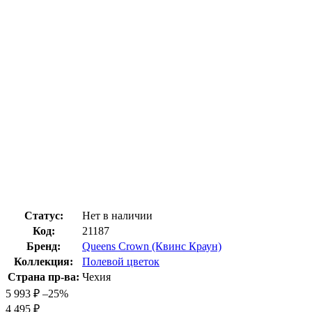
Статус:
Нет в наличии
Код:
21187
Бренд:
Queens Crown (Квинс Краун)
Коллекция:
Полевой цветок
Страна пр-ва:
Чехия
5 993
₽
–25%
4 495
₽