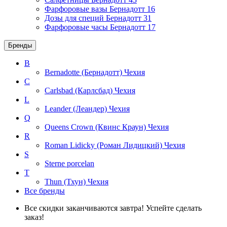
Фарфоровые вазы Бернадотт
16
Дозы для специй Бернадотт
31
Фарфоровые часы Бернадотт
17
Бренды
B
Bernadotte (Бернадотт)
Чехия
C
Carlsbad (Карлсбад)
Чехия
L
Leander (Леандер)
Чехия
Q
Queens Crown (Квинс Краун)
Чехия
R
Roman Lidicky (Роман Лидицкий)
Чехия
S
Sterne porcelan
T
Thun (Тхун)
Чехия
Все бренды
Все скидки заканчиваются завтра! Успейте сделать
заказ!