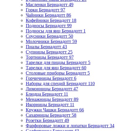
Масленки Бернадотт
49
Горки Бернадотт
97
Чайники Бернадотт
86
Кофейники Бернадотт
18
Подносы Бернадотт
99
Подносы для яиц Бернадотт
1
Соусники Бернадотт
50
Молочники Бернадотт
59
Пиалы Бернадотт
43
Супницы Бернадотт
25
Тортницы Бернадотт
97
Тарелки для пиццы Бернадотт
5
Тарелки для яиц Бернадотт
60
Столовые приборы Бернадотт
5
Горчичницы Бернадотт
6
Наборы для специй Бернадотт
110
Лимонницы Бернадотт
47
Блюдца Бернадотт
11
Менажницы Бернадотт
89
Икорницы Бернадотт
11
Кружки Чашки Бернадотт
66
Сахарницы Бернадотт
58
Розетки Бернадотт
49
Фарфоровые ложки и лопатки Бернадотт
34
Салфетницы Бернадотт
43