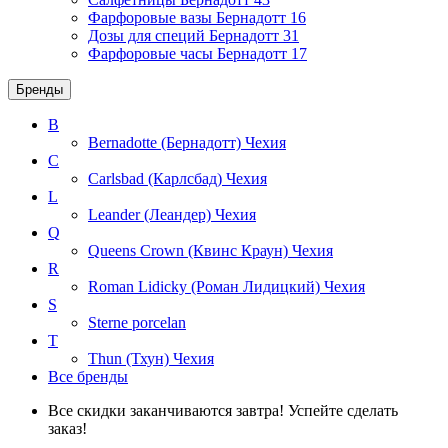
Фарфоровые вазы Бернадотт
16
Дозы для специй Бернадотт
31
Фарфоровые часы Бернадотт
17
Бренды
B
Bernadotte (Бернадотт)
Чехия
C
Carlsbad (Карлсбад)
Чехия
L
Leander (Леандер)
Чехия
Q
Queens Crown (Квинс Краун)
Чехия
R
Roman Lidicky (Роман Лидицкий)
Чехия
S
Sterne porcelan
T
Thun (Тхун)
Чехия
Все бренды
Все скидки заканчиваются завтра! Успейте сделать
заказ!