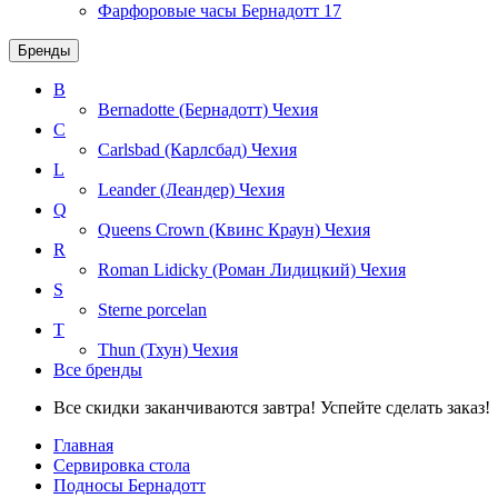
Фарфоровые часы Бернадотт
17
Бренды
B
Bernadotte (Бернадотт)
Чехия
C
Carlsbad (Карлсбад)
Чехия
L
Leander (Леандер)
Чехия
Q
Queens Crown (Квинс Краун)
Чехия
R
Roman Lidicky (Роман Лидицкий)
Чехия
S
Sterne porcelan
T
Thun (Тхун)
Чехия
Все бренды
Все скидки заканчиваются завтра! Успейте сделать заказ!
Главная
Сервировка стола
Подносы Бернадотт