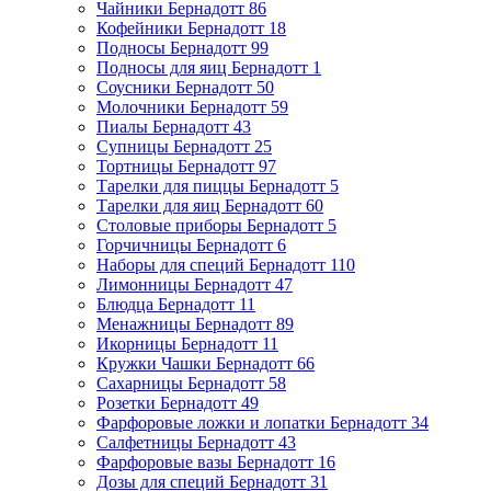
Чайники Бернадотт
86
Кофейники Бернадотт
18
Подносы Бернадотт
99
Подносы для яиц Бернадотт
1
Соусники Бернадотт
50
Молочники Бернадотт
59
Пиалы Бернадотт
43
Супницы Бернадотт
25
Тортницы Бернадотт
97
Тарелки для пиццы Бернадотт
5
Тарелки для яиц Бернадотт
60
Столовые приборы Бернадотт
5
Горчичницы Бернадотт
6
Наборы для специй Бернадотт
110
Лимонницы Бернадотт
47
Блюдца Бернадотт
11
Менажницы Бернадотт
89
Икорницы Бернадотт
11
Кружки Чашки Бернадотт
66
Сахарницы Бернадотт
58
Розетки Бернадотт
49
Фарфоровые ложки и лопатки Бернадотт
34
Салфетницы Бернадотт
43
Фарфоровые вазы Бернадотт
16
Дозы для специй Бернадотт
31