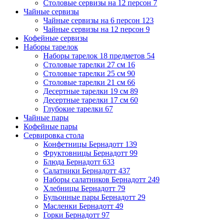
Столовые сервизы на 12 персон
7
Чайные сервизы
Чайные сервизы на 6 персон
123
Чайные сервизы на 12 персон
9
Кофейные сервизы
Наборы тарелок
Наборы тарелок 18 предметов
54
Столовые тарелки 27 см
16
Столовые тарелки 25 см
90
Столовые тарелки 21 см
66
Десертные тарелки 19 см
89
Десертные тарелки 17 см
60
Глубокие тарелки
67
Чайные пары
Кофейные пары
Сервировка стола
Конфетницы Бернадотт
139
Фруктовницы Бернадотт
99
Блюда Бернадотт
633
Салатники Бернадотт
437
Наборы салатников Бернадотт
249
Хлебницы Бернадотт
79
Бульонные пары Бернадотт
29
Масленки Бернадотт
49
Горки Бернадотт
97