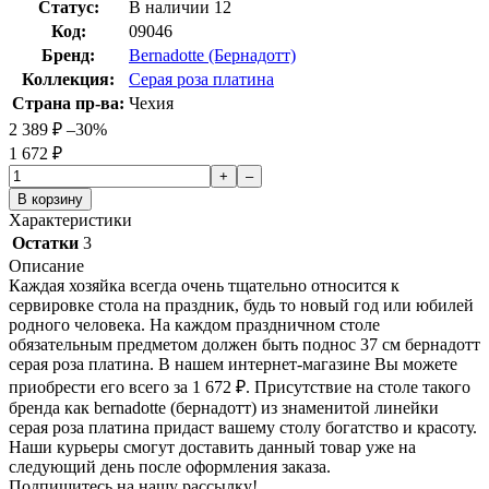
Статус:
В наличии
12
Код:
09046
Бренд:
Bernadotte (Бернадотт)
Коллекция:
Серая роза платина
Страна пр-ва:
Чехия
2 389
₽
–30%
1 672
₽
+
–
В корзину
Характеристики
Остатки
3
Описание
Каждая хозяйка всегда очень тщательно относится к
сервировке стола на праздник, будь то новый год или юбилей
родного человека. На каждом праздничном столе
обязательным предметом должен быть поднос 37 см бернадотт
серая роза платина. В нашем интернет-магазине Вы можете
приобрести его всего за 1 672
₽
. Присутствие на столе такого
бренда как bernadotte (бернадотт) из знаменитой линейки
серая роза платина придаст вашему столу богатство и красоту.
Наши курьеры смогут доставить данный товар уже на
следующий день после оформления заказа.
Подпишитесь на нашу рассылку!