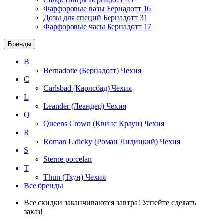
Фарфоровые вазы Бернадотт
16
Дозы для специй Бернадотт
31
Фарфоровые часы Бернадотт
17
Бренды
B
Bernadotte (Бернадотт)
Чехия
C
Carlsbad (Карлсбад)
Чехия
L
Leander (Леандер)
Чехия
Q
Queens Crown (Квинс Краун)
Чехия
R
Roman Lidicky (Роман Лидицкий)
Чехия
S
Sterne porcelan
T
Thun (Тхун)
Чехия
Все бренды
Все скидки заканчиваются завтра! Успейте сделать
заказ!