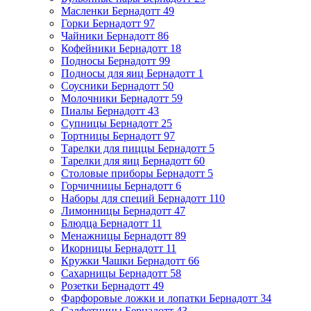
Масленки Бернадотт
49
Горки Бернадотт
97
Чайники Бернадотт
86
Кофейники Бернадотт
18
Подносы Бернадотт
99
Подносы для яиц Бернадотт
1
Соусники Бернадотт
50
Молочники Бернадотт
59
Пиалы Бернадотт
43
Супницы Бернадотт
25
Тортницы Бернадотт
97
Тарелки для пиццы Бернадотт
5
Тарелки для яиц Бернадотт
60
Столовые приборы Бернадотт
5
Горчичницы Бернадотт
6
Наборы для специй Бернадотт
110
Лимонницы Бернадотт
47
Блюдца Бернадотт
11
Менажницы Бернадотт
89
Икорницы Бернадотт
11
Кружки Чашки Бернадотт
66
Сахарницы Бернадотт
58
Розетки Бернадотт
49
Фарфоровые ложки и лопатки Бернадотт
34
Салфетницы Бернадотт
43