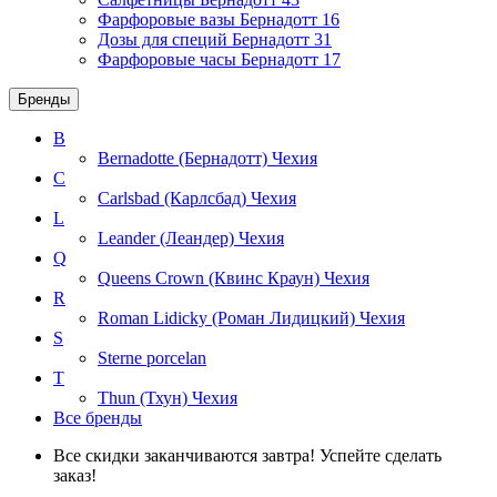
Фарфоровые вазы Бернадотт
16
Дозы для специй Бернадотт
31
Фарфоровые часы Бернадотт
17
Бренды
B
Bernadotte (Бернадотт)
Чехия
C
Carlsbad (Карлсбад)
Чехия
L
Leander (Леандер)
Чехия
Q
Queens Crown (Квинс Краун)
Чехия
R
Roman Lidicky (Роман Лидицкий)
Чехия
S
Sterne porcelan
T
Thun (Тхун)
Чехия
Все бренды
Все скидки заканчиваются завтра! Успейте сделать
заказ!