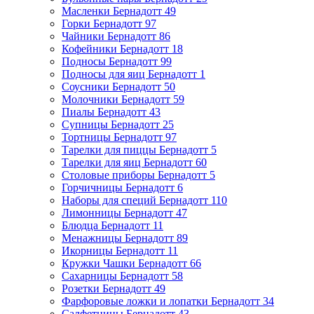
Масленки Бернадотт
49
Горки Бернадотт
97
Чайники Бернадотт
86
Кофейники Бернадотт
18
Подносы Бернадотт
99
Подносы для яиц Бернадотт
1
Соусники Бернадотт
50
Молочники Бернадотт
59
Пиалы Бернадотт
43
Супницы Бернадотт
25
Тортницы Бернадотт
97
Тарелки для пиццы Бернадотт
5
Тарелки для яиц Бернадотт
60
Столовые приборы Бернадотт
5
Горчичницы Бернадотт
6
Наборы для специй Бернадотт
110
Лимонницы Бернадотт
47
Блюдца Бернадотт
11
Менажницы Бернадотт
89
Икорницы Бернадотт
11
Кружки Чашки Бернадотт
66
Сахарницы Бернадотт
58
Розетки Бернадотт
49
Фарфоровые ложки и лопатки Бернадотт
34
Салфетницы Бернадотт
43