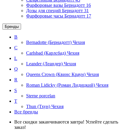
Фарфоровые вазы Бернадотт
16
Дозы для специй Бернадотт
31
Фарфоровые часы Бернадотт
17
Бренды
B
Bernadotte (Бернадотт)
Чехия
C
Carlsbad (Карлсбад)
Чехия
L
Leander (Леандер)
Чехия
Q
Queens Crown (Квинс Краун)
Чехия
R
Roman Lidicky (Роман Лидицкий)
Чехия
S
Sterne porcelan
T
Thun (Тхун)
Чехия
Все бренды
Все скидки заканчиваются завтра! Успейте сделать
заказ!