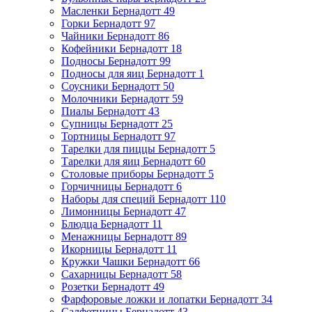
Масленки Бернадотт
49
Горки Бернадотт
97
Чайники Бернадотт
86
Кофейники Бернадотт
18
Подносы Бернадотт
99
Подносы для яиц Бернадотт
1
Соусники Бернадотт
50
Молочники Бернадотт
59
Пиалы Бернадотт
43
Супницы Бернадотт
25
Тортницы Бернадотт
97
Тарелки для пиццы Бернадотт
5
Тарелки для яиц Бернадотт
60
Столовые приборы Бернадотт
5
Горчичницы Бернадотт
6
Наборы для специй Бернадотт
110
Лимонницы Бернадотт
47
Блюдца Бернадотт
11
Менажницы Бернадотт
89
Икорницы Бернадотт
11
Кружки Чашки Бернадотт
66
Сахарницы Бернадотт
58
Розетки Бернадотт
49
Фарфоровые ложки и лопатки Бернадотт
34
Салфетницы Бернадотт
43