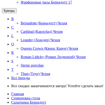
Фарфоровые часы Бернадотт
17
Бренды
B
Bernadotte (Бернадотт)
Чехия
C
Carlsbad (Карлсбад)
Чехия
L
Leander (Леандер)
Чехия
Q
Queens Crown (Квинс Краун)
Чехия
R
Roman Lidicky (Роман Лидицкий)
Чехия
S
Sterne porcelan
T
Thun (Тхун)
Чехия
Все бренды
Все скидки заканчиваются завтра! Успейте сделать заказ!
Главная
Сервировка стола
Салатники Бернадотт