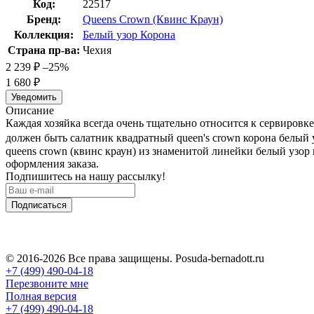
Код:
22517
Бренд:
Queens Crown (Квинс Краун)
Коллекция:
Белый узор Корона
Страна пр-ва:
Чехия
2 239
₽
–25%
1 680
₽
Уведомить
Описание
Каждая хозяйка всегда очень тщательно относится к сервировк
должен быть салатник квадратный queen's crown корона белый 
queens crown (квинс краун) из знаменитой линейки белый узор
оформления заказа.
Подпишитесь на нашу рассылку!
Подписаться
© 2016-2026 Все права защищены. Posuda-bernadott.ru
+7 (499) 490-04-18
Перезвоните мне
Полная версия
+7 (499) 490-04-18