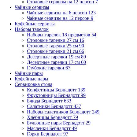
Столовые сервизы на 12 персон
7
Чайные сервизы
Чайные сервизы на 6 персон
123
Чайные сервизы на 12 персон
9
Кофейные сервизы
Наборы тарелок
Наборы тарелок 18 предметов
54
Столовые тарелки 27 см
16
Столовые тарелки 25 см
90
Столовые тарелки 21 см
66
Десертные тарелки 19 см
89
Десертные тарелки 17 см
60
Глубокие тарелки
67
Чайные пары
Кофейные пары
Сервировка стола
Конфетницы Бернадотт
139
Фруктовницы Бернадотт
99
Блюда Бернадотт
633
Салатники Бернадотт
437
Наборы салатников Бернадотт
249
Хлебницы Бернадотт
79
Бульонные пары Бернадотт
29
Масленки Бернадотт
49
Горки Бернадотт
97