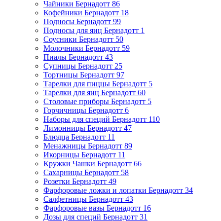
Чайники Бернадотт
86
Кофейники Бернадотт
18
Подносы Бернадотт
99
Подносы для яиц Бернадотт
1
Соусники Бернадотт
50
Молочники Бернадотт
59
Пиалы Бернадотт
43
Супницы Бернадотт
25
Тортницы Бернадотт
97
Тарелки для пиццы Бернадотт
5
Тарелки для яиц Бернадотт
60
Столовые приборы Бернадотт
5
Горчичницы Бернадотт
6
Наборы для специй Бернадотт
110
Лимонницы Бернадотт
47
Блюдца Бернадотт
11
Менажницы Бернадотт
89
Икорницы Бернадотт
11
Кружки Чашки Бернадотт
66
Сахарницы Бернадотт
58
Розетки Бернадотт
49
Фарфоровые ложки и лопатки Бернадотт
34
Салфетницы Бернадотт
43
Фарфоровые вазы Бернадотт
16
Дозы для специй Бернадотт
31