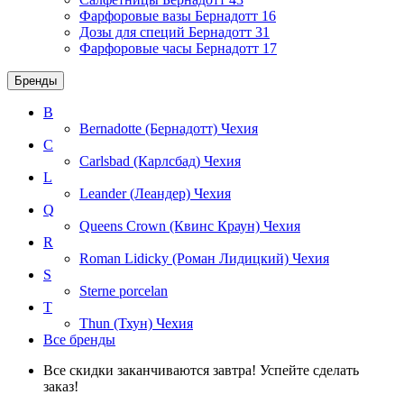
Фарфоровые вазы Бернадотт
16
Дозы для специй Бернадотт
31
Фарфоровые часы Бернадотт
17
Бренды
B
Bernadotte (Бернадотт)
Чехия
C
Carlsbad (Карлсбад)
Чехия
L
Leander (Леандер)
Чехия
Q
Queens Crown (Квинс Краун)
Чехия
R
Roman Lidicky (Роман Лидицкий)
Чехия
S
Sterne porcelan
T
Thun (Тхун)
Чехия
Все бренды
Все скидки заканчиваются завтра! Успейте сделать
заказ!