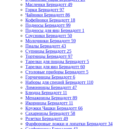
Масленки Бернадотт
49
Горки Бернадотт
97
Чайники Бернадотт
86
Кофейники Бернадотт
18
Подносы Бернадотт
99
Подносы для яиц Бернадотт
1
Соусники Бернадотт
50
Молочники Бернадотт
59
Пиалы Бернадотт
43
Супницы Бернадотт
25
Тортницы Бернадотт
97
Тарелки для пиццы Бернадотт
5
Тарелки для яиц Бернадотт
60
Столовые приборы Бернадотт
5
Горчичницы Бернадотт
6
Наборы для специй Бернадотт
110
Лимонницы Бернадотт
47
Блюдца Бернадотт
11
Менажницы Бернадотт
89
Икорницы Бернадотт
11
Кружки Чашки Бернадотт
66
Сахарницы Бернадотт
58
Розетки Бернадотт
49
Фарфоровые ложки и лопатки Бернадотт
34
Салфетницы Бернадотт
43