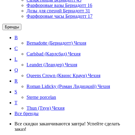
Фарфоровые вазы Бернадотт
16
Дозы для специй Бернадотт
31
Фарфоровые часы Бернадотт
17
Бренды
B
Bernadotte (Бернадотт)
Чехия
C
Carlsbad (Карлсбад)
Чехия
L
Leander (Леандер)
Чехия
Q
Queens Crown (Квинс Краун)
Чехия
R
Roman Lidicky (Роман Лидицкий)
Чехия
S
Sterne porcelan
T
Thun (Тхун)
Чехия
Все бренды
Все скидки заканчиваются завтра! Успейте сделать
заказ!