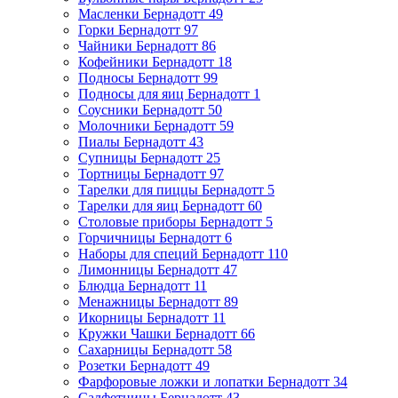
Масленки Бернадотт
49
Горки Бернадотт
97
Чайники Бернадотт
86
Кофейники Бернадотт
18
Подносы Бернадотт
99
Подносы для яиц Бернадотт
1
Соусники Бернадотт
50
Молочники Бернадотт
59
Пиалы Бернадотт
43
Супницы Бернадотт
25
Тортницы Бернадотт
97
Тарелки для пиццы Бернадотт
5
Тарелки для яиц Бернадотт
60
Столовые приборы Бернадотт
5
Горчичницы Бернадотт
6
Наборы для специй Бернадотт
110
Лимонницы Бернадотт
47
Блюдца Бернадотт
11
Менажницы Бернадотт
89
Икорницы Бернадотт
11
Кружки Чашки Бернадотт
66
Сахарницы Бернадотт
58
Розетки Бернадотт
49
Фарфоровые ложки и лопатки Бернадотт
34
Салфетницы Бернадотт
43