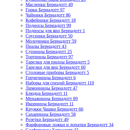
Масленки Бернадотт
49
Горки Бернадотт
97
Чайники Бернадотт
86
Кофейники Бернадотт
18
Подносы Бернадотт
99
Подносы для яиц Бернадотт
1
Соусники Бернадотт
50
Молочники Бернадотт
59
Пиалы Бернадотт
43
Супницы Бернадотт
25
Тортницы Бернадотт
97
Тарелки для пиццы Бернадотт
5
Тарелки для яиц Бернадотт
60
Столовые приборы Бернадотт
5
Горчичницы Бернадотт
6
Наборы для специй Бернадотт
110
Лимонницы Бернадотт
47
Блюдца Бернадотт
11
Менажницы Бернадотт
89
Икорницы Бернадотт
11
Кружки Чашки Бернадотт
66
Сахарницы Бернадотт
58
Розетки Бернадотт
49
Фарфоровые ложки и лопатки Бернадотт
34
Салфетницы Бернадотт
43