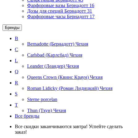
Фарфоровые вазы Бернадотт
16
Дозы для специй Бернадотт
31
Фарфоровые часы Бернадотт
17
Бренды
B
Bernadotte (Бернадотт)
Чехия
C
Carlsbad (Карлсбад)
Чехия
L
Leander (Леандер)
Чехия
Q
Queens Crown (Квинс Краун)
Чехия
R
Roman Lidicky (Роман Лидицкий)
Чехия
S
Sterne porcelan
T
Thun (Тхун)
Чехия
Все бренды
Все скидки заканчиваются завтра! Успейте сделать
заказ!