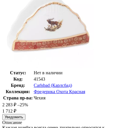
Статус:
Нет в наличии
Код:
41543
Бренд:
Carlsbad (Карлсбад)
Коллекция:
Фредерика Охота Красная
Страна пр-ва:
Чехия
2 283
₽
–25%
1 712
₽
Уведомить
Описание
Каждая хозяйка всегда очень тщательно относится к