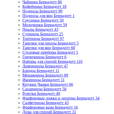
Чайники Бернадотт
86
Кофейники Бернадотт
18
Подносы Бернадотт
99
Подносы для яиц Бернадотт
1
Соусники Бернадотт
50
Молочники Бернадотт
59
Пиалы Бернадотт
43
Супницы Бернадотт
25
Тортницы Бернадотт
97
Тарелки для пиццы Бернадотт
5
Тарелки для яиц Бернадотт
60
Столовые приборы Бернадотт
5
Горчичницы Бернадотт
6
Наборы для специй Бернадотт
110
Лимонницы Бернадотт
47
Блюдца Бернадотт
11
Менажницы Бернадотт
89
Икорницы Бернадотт
11
Кружки Чашки Бернадотт
66
Сахарницы Бернадотт
58
Розетки Бернадотт
49
Фарфоровые ложки и лопатки Бернадотт
34
Салфетницы Бернадотт
43
Фарфоровые вазы Бернадотт
16
Дозы для специй Бернадотт
31