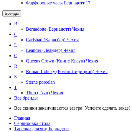
Фарфоровые часы Бернадотт
17
Бренды
B
Bernadotte (Бернадотт)
Чехия
C
Carlsbad (Карлсбад)
Чехия
L
Leander (Леандер)
Чехия
Q
Queens Crown (Квинс Краун)
Чехия
R
Roman Lidicky (Роман Лидицкий)
Чехия
S
Sterne porcelan
T
Thun (Тхун)
Чехия
Все бренды
Все скидки заканчиваются завтра! Успейте сделать заказ!
Главная
Сервировка стола
Тарелки для яиц Бернадотт