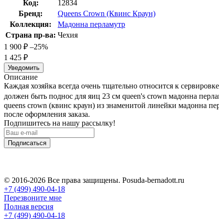
Код:
12834
Бренд:
Queens Crown (Квинс Краун)
Коллекция:
Мадонна перламутр
Страна пр-ва:
Чехия
1 900
₽
–25%
1 425
₽
Уведомить
Описание
Каждая хозяйка всегда очень тщательно относится к сервировк
должен быть поднос для яиц 23 см queen's crown мадонна перл
queens crown (квинс краун) из знаменитой линейки мадонна пе
после оформления заказа.
Подпишитесь на нашу рассылку!
Подписаться
© 2016-2026 Все права защищены. Posuda-bernadott.ru
+7 (499) 490-04-18
Перезвоните мне
Полная версия
+7 (499) 490-04-18