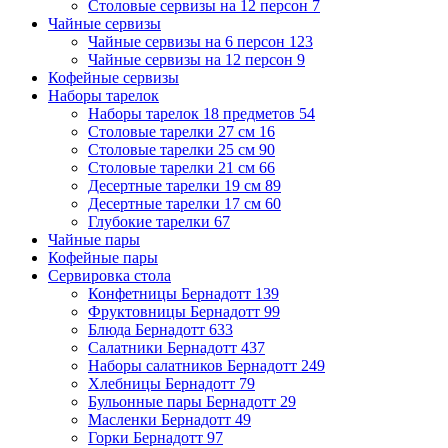
Столовые сервизы на 12 персон
7
Чайные сервизы
Чайные сервизы на 6 персон
123
Чайные сервизы на 12 персон
9
Кофейные сервизы
Наборы тарелок
Наборы тарелок 18 предметов
54
Столовые тарелки 27 см
16
Столовые тарелки 25 см
90
Столовые тарелки 21 см
66
Десертные тарелки 19 см
89
Десертные тарелки 17 см
60
Глубокие тарелки
67
Чайные пары
Кофейные пары
Сервировка стола
Конфетницы Бернадотт
139
Фруктовницы Бернадотт
99
Блюда Бернадотт
633
Салатники Бернадотт
437
Наборы салатников Бернадотт
249
Хлебницы Бернадотт
79
Бульонные пары Бернадотт
29
Масленки Бернадотт
49
Горки Бернадотт
97