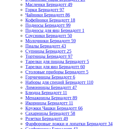
Масленки Бернадотт
49
Горки Бернадотт
97
Чайники Бернадотт
86
Кофейники Бернадотт
18
Подносы Бернадотт
99
Подносы для яиц Бернадотт
1
Соусники Бернадотт
50
Молочники Бернадотт
59
Пиалы Бернадотт
43
Супницы Бернадотт
25
Тортницы Бернадотт
97
Тарелки для пиццы Бернадотт
5
Тарелки для яиц Бернадотт
60
Столовые приборы Бернадотт
5
Горчичницы Бернадотт
6
Наборы для специй Бернадотт
110
Лимонницы Бернадотт
47
Блюдца Бернадотт
11
Менажницы Бернадотт
89
Икорницы Бернадотт
11
Кружки Чашки Бернадотт
66
Сахарницы Бернадотт
58
Розетки Бернадотт
49
Фарфоровые ложки и лопатки Бернадотт
34
Салфетницы Бернадотт
43