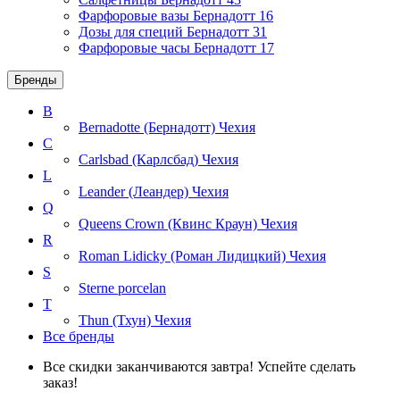
Фарфоровые вазы Бернадотт
16
Дозы для специй Бернадотт
31
Фарфоровые часы Бернадотт
17
Бренды
B
Bernadotte (Бернадотт)
Чехия
C
Carlsbad (Карлсбад)
Чехия
L
Leander (Леандер)
Чехия
Q
Queens Crown (Квинс Краун)
Чехия
R
Roman Lidicky (Роман Лидицкий)
Чехия
S
Sterne porcelan
T
Thun (Тхун)
Чехия
Все бренды
Все скидки заканчиваются завтра! Успейте сделать
заказ!