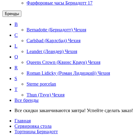
Фарфоровые часы Бернадотт
17
Бренды
B
Bernadotte (Бернадотт)
Чехия
C
Carlsbad (Карлсбад)
Чехия
L
Leander (Леандер)
Чехия
Q
Queens Crown (Квинс Краун)
Чехия
R
Roman Lidicky (Роман Лидицкий)
Чехия
S
Sterne porcelan
T
Thun (Тхун)
Чехия
Все бренды
Все скидки заканчиваются завтра! Успейте сделать заказ!
Главная
Сервировка стола
Тортницы Бернадотт