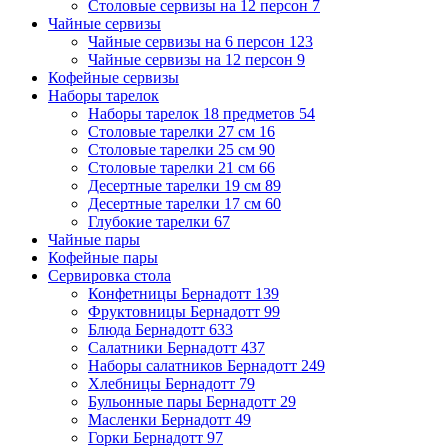
Столовые сервизы на 12 персон
7
Чайные сервизы
Чайные сервизы на 6 персон
123
Чайные сервизы на 12 персон
9
Кофейные сервизы
Наборы тарелок
Наборы тарелок 18 предметов
54
Столовые тарелки 27 см
16
Столовые тарелки 25 см
90
Столовые тарелки 21 см
66
Десертные тарелки 19 см
89
Десертные тарелки 17 см
60
Глубокие тарелки
67
Чайные пары
Кофейные пары
Сервировка стола
Конфетницы Бернадотт
139
Фруктовницы Бернадотт
99
Блюда Бернадотт
633
Салатники Бернадотт
437
Наборы салатников Бернадотт
249
Хлебницы Бернадотт
79
Бульонные пары Бернадотт
29
Масленки Бернадотт
49
Горки Бернадотт
97