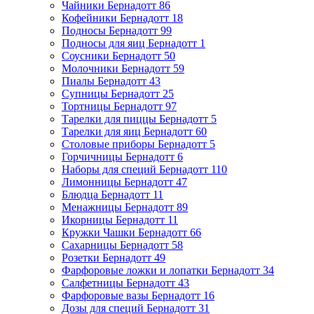
Чайники Бернадотт
86
Кофейники Бернадотт
18
Подносы Бернадотт
99
Подносы для яиц Бернадотт
1
Соусники Бернадотт
50
Молочники Бернадотт
59
Пиалы Бернадотт
43
Супницы Бернадотт
25
Тортницы Бернадотт
97
Тарелки для пиццы Бернадотт
5
Тарелки для яиц Бернадотт
60
Столовые приборы Бернадотт
5
Горчичницы Бернадотт
6
Наборы для специй Бернадотт
110
Лимонницы Бернадотт
47
Блюдца Бернадотт
11
Менажницы Бернадотт
89
Икорницы Бернадотт
11
Кружки Чашки Бернадотт
66
Сахарницы Бернадотт
58
Розетки Бернадотт
49
Фарфоровые ложки и лопатки Бернадотт
34
Салфетницы Бернадотт
43
Фарфоровые вазы Бернадотт
16
Дозы для специй Бернадотт
31