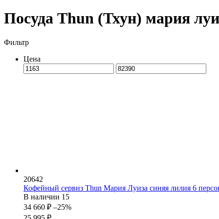
Посуда Thun (Тхун) мария луи
Фильтр
Цена
20642
Кофейный сервиз Thun Мария Луиза синяя лилия 6 персо
В наличии
15
34 660
₽
–25%
25 995
₽