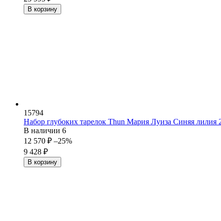
В корзину
15794
Набор глубоких тарелок Thun Мария Луиза Синяя лилия 2
В наличии
6
12 570
₽
–25%
9 428
₽
В корзину