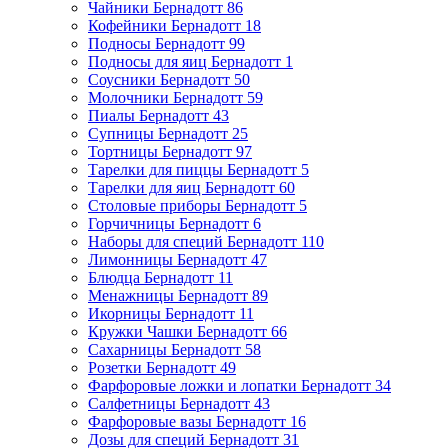
Чайники Бернадотт
86
Кофейники Бернадотт
18
Подносы Бернадотт
99
Подносы для яиц Бернадотт
1
Соусники Бернадотт
50
Молочники Бернадотт
59
Пиалы Бернадотт
43
Супницы Бернадотт
25
Тортницы Бернадотт
97
Тарелки для пиццы Бернадотт
5
Тарелки для яиц Бернадотт
60
Столовые приборы Бернадотт
5
Горчичницы Бернадотт
6
Наборы для специй Бернадотт
110
Лимонницы Бернадотт
47
Блюдца Бернадотт
11
Менажницы Бернадотт
89
Икорницы Бернадотт
11
Кружки Чашки Бернадотт
66
Сахарницы Бернадотт
58
Розетки Бернадотт
49
Фарфоровые ложки и лопатки Бернадотт
34
Салфетницы Бернадотт
43
Фарфоровые вазы Бернадотт
16
Дозы для специй Бернадотт
31