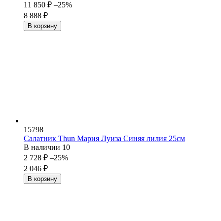
11 850
₽
–25%
8 888
₽
В корзину
15798
Салатник Thun Мария Луиза Синяя лилия 25см
В наличии
10
2 728
₽
–25%
2 046
₽
В корзину