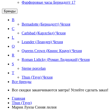
Фарфоровые часы Бернадотт
17
Бренды
B
Bernadotte (Бернадотт)
Чехия
C
Carlsbad (Карлсбад)
Чехия
L
Leander (Леандер)
Чехия
Q
Queens Crown (Квинс Краун)
Чехия
R
Roman Lidicky (Роман Лидицкий)
Чехия
S
Sterne porcelan
T
Thun (Тхун)
Чехия
Все бренды
Все скидки заканчиваются завтра! Успейте сделать заказ!
Главная
Thun (Тхун)
Мария Луиза Синяя лилия