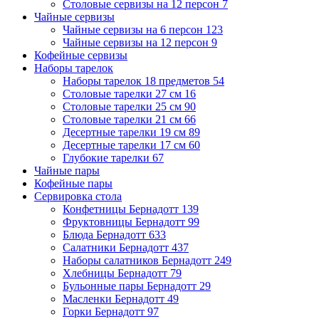
Столовые сервизы на 12 персон
7
Чайные сервизы
Чайные сервизы на 6 персон
123
Чайные сервизы на 12 персон
9
Кофейные сервизы
Наборы тарелок
Наборы тарелок 18 предметов
54
Столовые тарелки 27 см
16
Столовые тарелки 25 см
90
Столовые тарелки 21 см
66
Десертные тарелки 19 см
89
Десертные тарелки 17 см
60
Глубокие тарелки
67
Чайные пары
Кофейные пары
Сервировка стола
Конфетницы Бернадотт
139
Фруктовницы Бернадотт
99
Блюда Бернадотт
633
Салатники Бернадотт
437
Наборы салатников Бернадотт
249
Хлебницы Бернадотт
79
Бульонные пары Бернадотт
29
Масленки Бернадотт
49
Горки Бернадотт
97