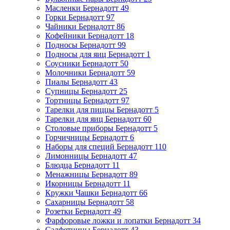
Масленки Бернадотт
49
Горки Бернадотт
97
Чайники Бернадотт
86
Кофейники Бернадотт
18
Подносы Бернадотт
99
Подносы для яиц Бернадотт
1
Соусники Бернадотт
50
Молочники Бернадотт
59
Пиалы Бернадотт
43
Супницы Бернадотт
25
Тортницы Бернадотт
97
Тарелки для пиццы Бернадотт
5
Тарелки для яиц Бернадотт
60
Столовые приборы Бернадотт
5
Горчичницы Бернадотт
6
Наборы для специй Бернадотт
110
Лимонницы Бернадотт
47
Блюдца Бернадотт
11
Менажницы Бернадотт
89
Икорницы Бернадотт
11
Кружки Чашки Бернадотт
66
Сахарницы Бернадотт
58
Розетки Бернадотт
49
Фарфоровые ложки и лопатки Бернадотт
34
Салфетницы Бернадотт
43