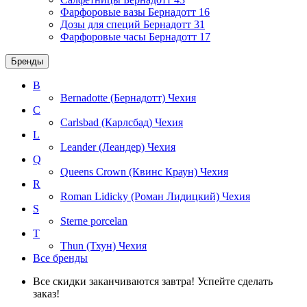
Фарфоровые вазы Бернадотт
16
Дозы для специй Бернадотт
31
Фарфоровые часы Бернадотт
17
Бренды
B
Bernadotte (Бернадотт)
Чехия
C
Carlsbad (Карлсбад)
Чехия
L
Leander (Леандер)
Чехия
Q
Queens Crown (Квинс Краун)
Чехия
R
Roman Lidicky (Роман Лидицкий)
Чехия
S
Sterne porcelan
T
Thun (Тхун)
Чехия
Все бренды
Все скидки заканчиваются завтра! Успейте сделать
заказ!