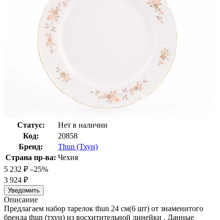
Статус:
Нет в наличии
Код:
20858
Бренд:
Thun (Тхун)
Страна пр-ва:
Чехия
5 232
₽
–25%
3 924
₽
Уведомить
Описание
Предлагаем набор тарелок thun 24 см(6 шт) от знаменитого
бренда thun (тхун) из восхитительной линейки . Данные