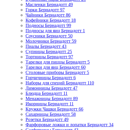
Масленки Бернадотт
49
Горки Бернадотт
97
Чайники Бернадотт
86
Кофейники Бернадотт
18
Подносы Бернадотт
99
Подносы для яиц Бернадотт
1
Соусники Бернадотт
50
Молочники Бернадотт
59
Пиалы Бернадотт
43
Супницы Бернадотт
25
Тортницы Бернадотт
97
Тарелки для пиццы Бернадотт
5
Тарелки для яиц Бернадотт
60
Столовые приборы Бернадотт
5
Горчичницы Бернадотт
6
Наборы для специй Бернадотт
110
Лимонницы Бернадотт
47
Блюдца Бернадотт
11
Менажницы Бернадотт
89
Икорницы Бернадотт
11
Кружки Чашки Бернадотт
66
Сахарницы Бернадотт
58
Розетки Бернадотт
49
Фарфоровые ложки и лопатки Бернадотт
34
Салфетницы Бернадотт
43