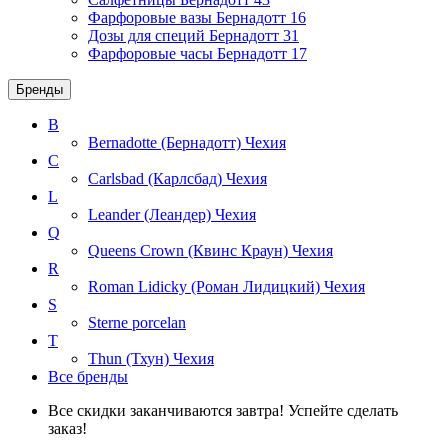
Фарфоровые вазы Бернадотт
16
Дозы для специй Бернадотт
31
Фарфоровые часы Бернадотт
17
Бренды
B
Bernadotte (Бернадотт)
Чехия
C
Carlsbad (Карлсбад)
Чехия
L
Leander (Леандер)
Чехия
Q
Queens Crown (Квинс Краун)
Чехия
R
Roman Lidicky (Роман Лидицкий)
Чехия
S
Sterne porcelan
T
Thun (Тхун)
Чехия
Все бренды
Все скидки заканчиваются завтра! Успейте сделать
заказ!