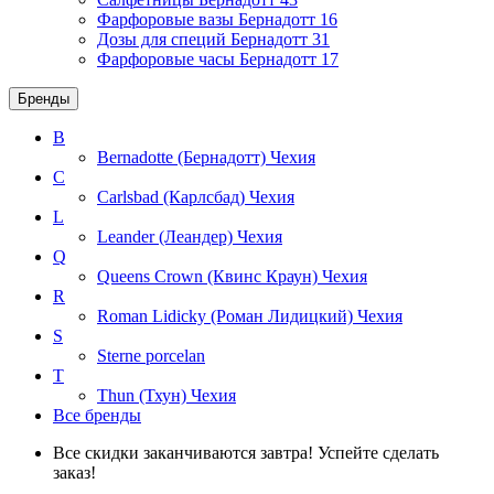
Фарфоровые вазы Бернадотт
16
Дозы для специй Бернадотт
31
Фарфоровые часы Бернадотт
17
Бренды
B
Bernadotte (Бернадотт)
Чехия
C
Carlsbad (Карлсбад)
Чехия
L
Leander (Леандер)
Чехия
Q
Queens Crown (Квинс Краун)
Чехия
R
Roman Lidicky (Роман Лидицкий)
Чехия
S
Sterne porcelan
T
Thun (Тхун)
Чехия
Все бренды
Все скидки заканчиваются завтра! Успейте сделать
заказ!