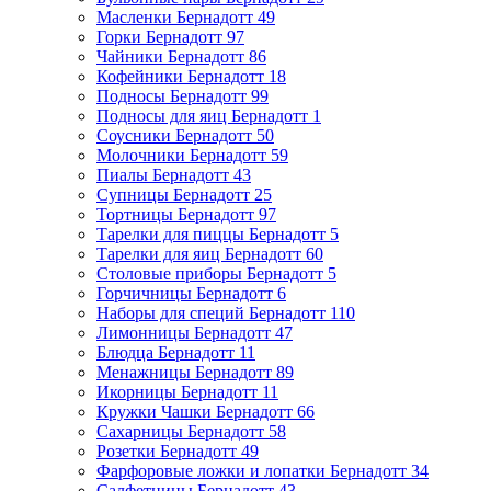
Масленки Бернадотт
49
Горки Бернадотт
97
Чайники Бернадотт
86
Кофейники Бернадотт
18
Подносы Бернадотт
99
Подносы для яиц Бернадотт
1
Соусники Бернадотт
50
Молочники Бернадотт
59
Пиалы Бернадотт
43
Супницы Бернадотт
25
Тортницы Бернадотт
97
Тарелки для пиццы Бернадотт
5
Тарелки для яиц Бернадотт
60
Столовые приборы Бернадотт
5
Горчичницы Бернадотт
6
Наборы для специй Бернадотт
110
Лимонницы Бернадотт
47
Блюдца Бернадотт
11
Менажницы Бернадотт
89
Икорницы Бернадотт
11
Кружки Чашки Бернадотт
66
Сахарницы Бернадотт
58
Розетки Бернадотт
49
Фарфоровые ложки и лопатки Бернадотт
34
Салфетницы Бернадотт
43