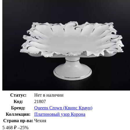
Статус:
Нет в наличии
Код:
21807
Бренд:
Queens Crown (Квинс Краун)
Коллекция:
Платиновый узор Корона
Страна пр-ва:
Чехия
5 468
₽
–25%