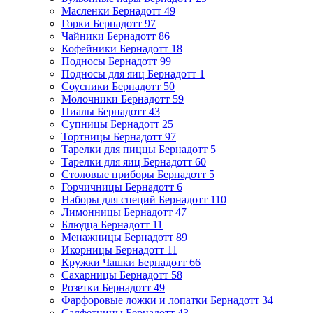
Масленки Бернадотт
49
Горки Бернадотт
97
Чайники Бернадотт
86
Кофейники Бернадотт
18
Подносы Бернадотт
99
Подносы для яиц Бернадотт
1
Соусники Бернадотт
50
Молочники Бернадотт
59
Пиалы Бернадотт
43
Супницы Бернадотт
25
Тортницы Бернадотт
97
Тарелки для пиццы Бернадотт
5
Тарелки для яиц Бернадотт
60
Столовые приборы Бернадотт
5
Горчичницы Бернадотт
6
Наборы для специй Бернадотт
110
Лимонницы Бернадотт
47
Блюдца Бернадотт
11
Менажницы Бернадотт
89
Икорницы Бернадотт
11
Кружки Чашки Бернадотт
66
Сахарницы Бернадотт
58
Розетки Бернадотт
49
Фарфоровые ложки и лопатки Бернадотт
34
Салфетницы Бернадотт
43