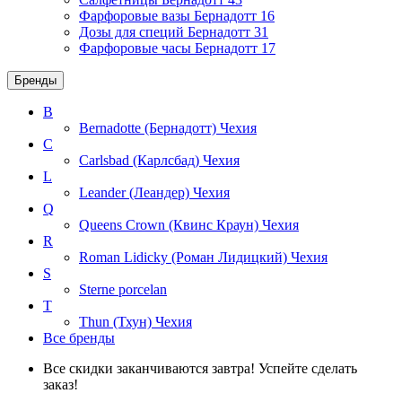
Фарфоровые вазы Бернадотт
16
Дозы для специй Бернадотт
31
Фарфоровые часы Бернадотт
17
Бренды
B
Bernadotte (Бернадотт)
Чехия
C
Carlsbad (Карлсбад)
Чехия
L
Leander (Леандер)
Чехия
Q
Queens Crown (Квинс Краун)
Чехия
R
Roman Lidicky (Роман Лидицкий)
Чехия
S
Sterne porcelan
T
Thun (Тхун)
Чехия
Все бренды
Все скидки заканчиваются завтра! Успейте сделать
заказ!