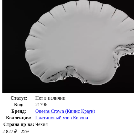
Статус:
Нет в наличии
Код:
21796
Бренд:
Queens Crown (Квинс Краун)
Коллекция:
Платиновый узор Корона
Страна пр-ва:
Чехия
2 827
₽
–25%