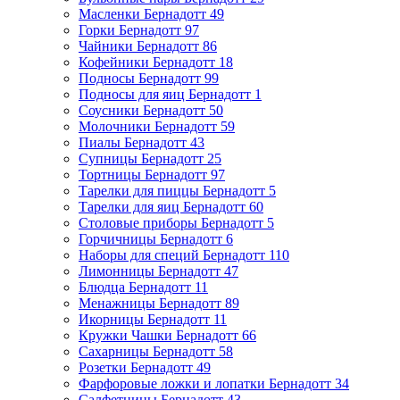
Масленки Бернадотт
49
Горки Бернадотт
97
Чайники Бернадотт
86
Кофейники Бернадотт
18
Подносы Бернадотт
99
Подносы для яиц Бернадотт
1
Соусники Бернадотт
50
Молочники Бернадотт
59
Пиалы Бернадотт
43
Супницы Бернадотт
25
Тортницы Бернадотт
97
Тарелки для пиццы Бернадотт
5
Тарелки для яиц Бернадотт
60
Столовые приборы Бернадотт
5
Горчичницы Бернадотт
6
Наборы для специй Бернадотт
110
Лимонницы Бернадотт
47
Блюдца Бернадотт
11
Менажницы Бернадотт
89
Икорницы Бернадотт
11
Кружки Чашки Бернадотт
66
Сахарницы Бернадотт
58
Розетки Бернадотт
49
Фарфоровые ложки и лопатки Бернадотт
34
Салфетницы Бернадотт
43