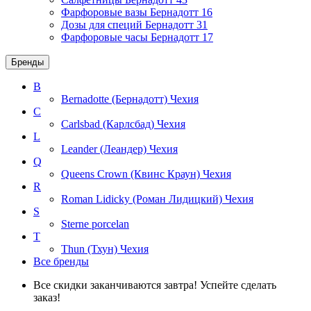
Фарфоровые вазы Бернадотт
16
Дозы для специй Бернадотт
31
Фарфоровые часы Бернадотт
17
Бренды
B
Bernadotte (Бернадотт)
Чехия
C
Carlsbad (Карлсбад)
Чехия
L
Leander (Леандер)
Чехия
Q
Queens Crown (Квинс Краун)
Чехия
R
Roman Lidicky (Роман Лидицкий)
Чехия
S
Sterne porcelan
T
Thun (Тхун)
Чехия
Все бренды
Все скидки заканчиваются завтра! Успейте сделать
заказ!