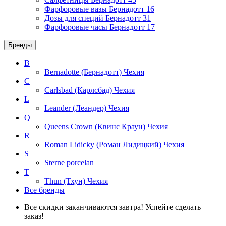
Фарфоровые вазы Бернадотт
16
Дозы для специй Бернадотт
31
Фарфоровые часы Бернадотт
17
Бренды
B
Bernadotte (Бернадотт)
Чехия
C
Carlsbad (Карлсбад)
Чехия
L
Leander (Леандер)
Чехия
Q
Queens Crown (Квинс Краун)
Чехия
R
Roman Lidicky (Роман Лидицкий)
Чехия
S
Sterne porcelan
T
Thun (Тхун)
Чехия
Все бренды
Все скидки заканчиваются завтра! Успейте сделать
заказ!