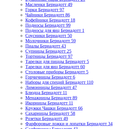
Масленки Бернадотт
49
Горки Бернадотт
97
Чайники Бернадотт
86
Кофейники Бернадотт
18
Подносы Бернадотт
99
Подносы для яиц Бернадотт
1
Соусники Бернадотт
50
Молочники Бернадотт
59
Пиалы Бернадотт
43
Супницы Бернадотт
25
Тортницы Бернадотт
97
Тарелки для пиццы Бернадотт
5
Тарелки для яиц Бернадотт
60
Столовые приборы Бернадотт
5
Горчичницы Бернадотт
6
Наборы для специй Бернадотт
110
Лимонницы Бернадотт
47
Блюдца Бернадотт
11
Менажницы Бернадотт
89
Икорницы Бернадотт
11
Кружки Чашки Бернадотт
66
Сахарницы Бернадотт
58
Розетки Бернадотт
49
Фарфоровые ложки и лопатки Бернадотт
34
Салфетницы Бернадотт
43