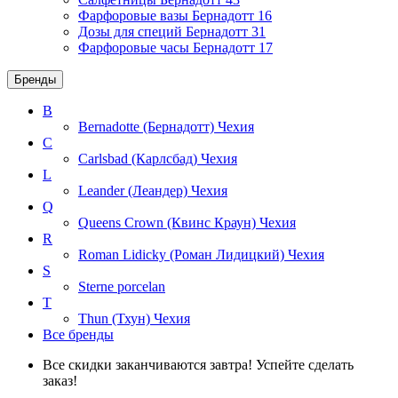
Фарфоровые вазы Бернадотт
16
Дозы для специй Бернадотт
31
Фарфоровые часы Бернадотт
17
Бренды
B
Bernadotte (Бернадотт)
Чехия
C
Carlsbad (Карлсбад)
Чехия
L
Leander (Леандер)
Чехия
Q
Queens Crown (Квинс Краун)
Чехия
R
Roman Lidicky (Роман Лидицкий)
Чехия
S
Sterne porcelan
T
Thun (Тхун)
Чехия
Все бренды
Все скидки заканчиваются завтра! Успейте сделать
заказ!