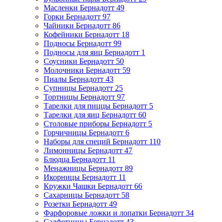
Масленки Бернадотт
49
Горки Бернадотт
97
Чайники Бернадотт
86
Кофейники Бернадотт
18
Подносы Бернадотт
99
Подносы для яиц Бернадотт
1
Соусники Бернадотт
50
Молочники Бернадотт
59
Пиалы Бернадотт
43
Супницы Бернадотт
25
Тортницы Бернадотт
97
Тарелки для пиццы Бернадотт
5
Тарелки для яиц Бернадотт
60
Столовые приборы Бернадотт
5
Горчичницы Бернадотт
6
Наборы для специй Бернадотт
110
Лимонницы Бернадотт
47
Блюдца Бернадотт
11
Менажницы Бернадотт
89
Икорницы Бернадотт
11
Кружки Чашки Бернадотт
66
Сахарницы Бернадотт
58
Розетки Бернадотт
49
Фарфоровые ложки и лопатки Бернадотт
34
Салфетницы Бернадотт
43