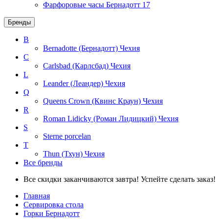
Фарфоровые часы Бернадотт
17
Бренды
B
Bernadotte (Бернадотт)
Чехия
C
Carlsbad (Карлсбад)
Чехия
L
Leander (Леандер)
Чехия
Q
Queens Crown (Квинс Краун)
Чехия
R
Roman Lidicky (Роман Лидицкий)
Чехия
S
Sterne porcelan
T
Thun (Тхун)
Чехия
Все бренды
Все скидки заканчиваются завтра! Успейте сделать заказ!
Главная
Сервировка стола
Горки Бернадотт