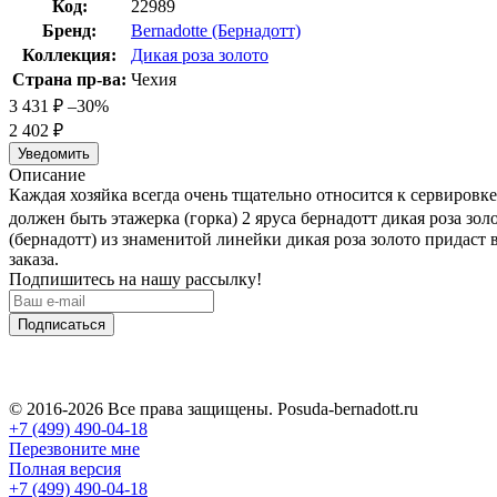
Код:
22989
Бренд:
Bernadotte (Бернадотт)
Коллекция:
Дикая роза золото
Страна пр-ва:
Чехия
3 431
₽
–30%
2 402
₽
Уведомить
Описание
Каждая хозяйка всегда очень тщательно относится к сервировк
должен быть этажерка (горка) 2 яруса бернадотт дикая роза зо
(бернадотт) из знаменитой линейки дикая роза золото придаст
заказа.
Подпишитесь на нашу рассылку!
Подписаться
© 2016-2026 Все права защищены. Posuda-bernadott.ru
+7 (499) 490-04-18
Перезвоните мне
Полная версия
+7 (499) 490-04-18