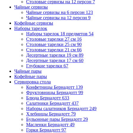
Столовые сервизы на 12 персон
7
Чайные сервизы
Чайные сервизы на 6 персон
123
Чайные сервизы на 12 персон
9
Кофейные сервизы
Наборы тарелок
Наборы тарелок 18 предметов
54
Столовые тарелки 27 см
16
Столовые тарелки 25 см
90
Столовые тарелки 21 см
66
Десертные тарелки 19 см
89
Десертные тарелки 17 см
60
Глубокие тарелки
67
Чайные пары
Кофейные пары
Сервировка стола
Конфетницы Бернадотт
139
Фруктовницы Бернадотт
99
Блюда Бернадотт
633
Салатники Бернадотт
437
Наборы салатников Бернадотт
249
Хлебницы Бернадотт
79
Бульонные пары Бернадотт
29
Масленки Бернадотт
49
Горки Бернадотт
97