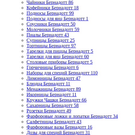
Чайники Бернадотт
86
Кофейники Бернадотт
18
Подносы Бернадотт
99
Подносы для яиц Бернадотт
1
Соусники Бернадотт
50
Молочники Бернадотт
59
Пиалы Бернадотт
43
Супницы Бернадотт
25
Тортницы Бернадотт
97
Тарелки для пиццы Бернадотт
5
Тарелки для яиц Бернадотт
60
Столовые приборы Бернадотт
5
Горчичницы Бернадотт
6
Наборы для специй Бернадотт
110
Лимонницы Бернадотт
47
Блюдца Бернадотт
11
Менажницы Бернадотт
89
Икорницы Бернадотт
11
Кружки Чашки Бернадотт
66
Сахарницы Бернадотт
58
Розетки Бернадотт
49
Фарфоровые ложки и лопатки Бернадотт
34
Салфетницы Бернадотт
43
Фарфоровые вазы Бернадотт
16
Дозы для специй Бернадотт
31