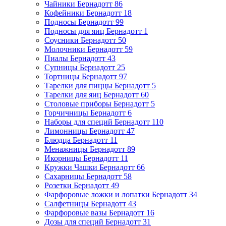
Чайники Бернадотт
86
Кофейники Бернадотт
18
Подносы Бернадотт
99
Подносы для яиц Бернадотт
1
Соусники Бернадотт
50
Молочники Бернадотт
59
Пиалы Бернадотт
43
Супницы Бернадотт
25
Тортницы Бернадотт
97
Тарелки для пиццы Бернадотт
5
Тарелки для яиц Бернадотт
60
Столовые приборы Бернадотт
5
Горчичницы Бернадотт
6
Наборы для специй Бернадотт
110
Лимонницы Бернадотт
47
Блюдца Бернадотт
11
Менажницы Бернадотт
89
Икорницы Бернадотт
11
Кружки Чашки Бернадотт
66
Сахарницы Бернадотт
58
Розетки Бернадотт
49
Фарфоровые ложки и лопатки Бернадотт
34
Салфетницы Бернадотт
43
Фарфоровые вазы Бернадотт
16
Дозы для специй Бернадотт
31