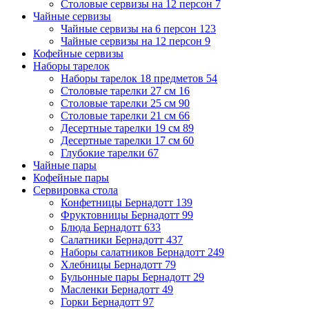
Столовые сервизы на 12 персон
7
Чайные сервизы
Чайные сервизы на 6 персон
123
Чайные сервизы на 12 персон
9
Кофейные сервизы
Наборы тарелок
Наборы тарелок 18 предметов
54
Столовые тарелки 27 см
16
Столовые тарелки 25 см
90
Столовые тарелки 21 см
66
Десертные тарелки 19 см
89
Десертные тарелки 17 см
60
Глубокие тарелки
67
Чайные пары
Кофейные пары
Сервировка стола
Конфетницы Бернадотт
139
Фруктовницы Бернадотт
99
Блюда Бернадотт
633
Салатники Бернадотт
437
Наборы салатников Бернадотт
249
Хлебницы Бернадотт
79
Бульонные пары Бернадотт
29
Масленки Бернадотт
49
Горки Бернадотт
97