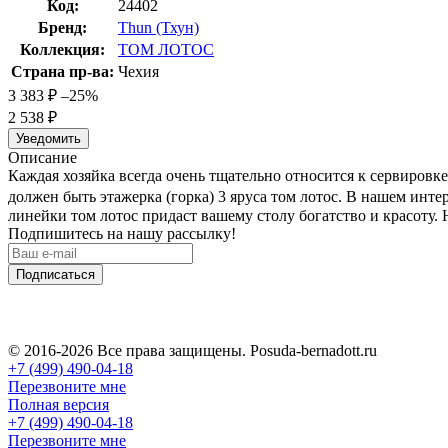
Код:
24402
Бренд:
Thun (Тхун)
Коллекция:
ТОМ ЛОТОС
Страна пр-ва:
Чехия
3 383
₽
–25%
2 538
₽
Уведомить
Описание
Каждая хозяйка всегда очень тщательно относится к сервировк
должен быть этажерка (горка) 3 яруса том лотос. В нашем инте
линейки том лотос придаст вашему столу богатство и красоту.
Подпишитесь на нашу рассылку!
Подписаться
© 2016-2026 Все права защищены. Posuda-bernadott.ru
+7 (499) 490-04-18
Перезвоните мне
Полная версия
+7 (499) 490-04-18
Перезвоните мне