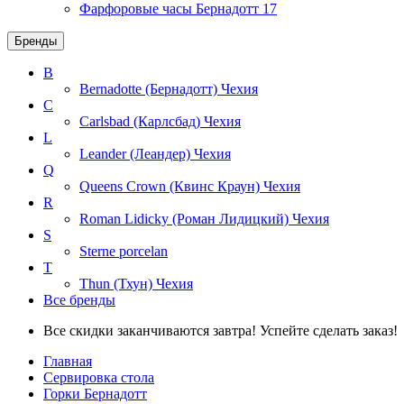
Фарфоровые часы Бернадотт
17
Бренды
B
Bernadotte (Бернадотт)
Чехия
C
Carlsbad (Карлсбад)
Чехия
L
Leander (Леандер)
Чехия
Q
Queens Crown (Квинс Краун)
Чехия
R
Roman Lidicky (Роман Лидицкий)
Чехия
S
Sterne porcelan
T
Thun (Тхун)
Чехия
Все бренды
Все скидки заканчиваются завтра! Успейте сделать заказ!
Главная
Сервировка стола
Горки Бернадотт