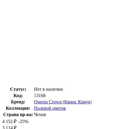
Статус:
Нет в наличии
Код:
13168
Бренд:
Queens Crown (Квинс Краун)
Коллекция:
Полевой цветок
Страна пр-ва:
Чехия
4 152
₽
–25%
3 114
₽