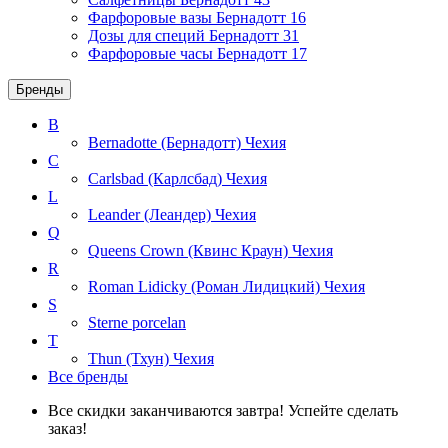
Фарфоровые вазы Бернадотт
16
Дозы для специй Бернадотт
31
Фарфоровые часы Бернадотт
17
Бренды
B
Bernadotte (Бернадотт)
Чехия
C
Carlsbad (Карлсбад)
Чехия
L
Leander (Леандер)
Чехия
Q
Queens Crown (Квинс Краун)
Чехия
R
Roman Lidicky (Роман Лидицкий)
Чехия
S
Sterne porcelan
T
Thun (Тхун)
Чехия
Все бренды
Все скидки заканчиваются завтра! Успейте сделать
заказ!