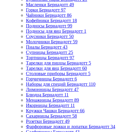
Масленки Бернадотт
49
Горки Бернадотт
97
Чайники Бернадотт
86
Кофейники Бернадотт
18
Подносы Бернадотт
99
Подносы для яиц Бернадотт
1
Соусники Бернадотт
50
Молочники Бернадотт
59
Пиалы Бернадотт
43
Супницы Бернадотт
25
Тортницы Бернадотт
97
Тарелки для пиццы Бернадотт
5
Тарелки для яиц Бернадотт
60
Столовые приборы Бернадотт
5
Горчичницы Бернадотт
6
Наборы для специй Бернадотт
110
Лимонницы Бернадотт
47
Блюдца Бернадотт
11
Менажницы Бернадотт
89
Икорницы Бернадотт
11
Кружки Чашки Бернадотт
66
Сахарницы Бернадотт
58
Розетки Бернадотт
49
Фарфоровые ложки и лопатки Бернадотт
34
Салфетницы Бернадотт
43