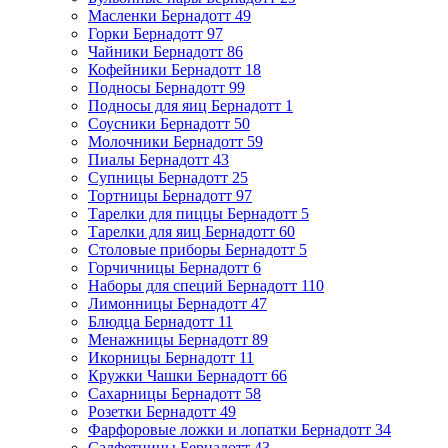
Масленки Бернадотт
49
Горки Бернадотт
97
Чайники Бернадотт
86
Кофейники Бернадотт
18
Подносы Бернадотт
99
Подносы для яиц Бернадотт
1
Соусники Бернадотт
50
Молочники Бернадотт
59
Пиалы Бернадотт
43
Супницы Бернадотт
25
Тортницы Бернадотт
97
Тарелки для пиццы Бернадотт
5
Тарелки для яиц Бернадотт
60
Столовые приборы Бернадотт
5
Горчичницы Бернадотт
6
Наборы для специй Бернадотт
110
Лимонницы Бернадотт
47
Блюдца Бернадотт
11
Менажницы Бернадотт
89
Икорницы Бернадотт
11
Кружки Чашки Бернадотт
66
Сахарницы Бернадотт
58
Розетки Бернадотт
49
Фарфоровые ложки и лопатки Бернадотт
34
Салфетницы Бернадотт
43