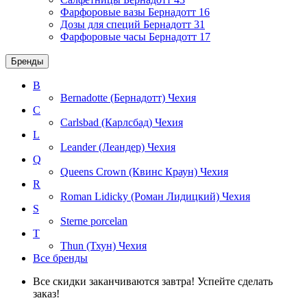
Фарфоровые вазы Бернадотт
16
Дозы для специй Бернадотт
31
Фарфоровые часы Бернадотт
17
Бренды
B
Bernadotte (Бернадотт)
Чехия
C
Carlsbad (Карлсбад)
Чехия
L
Leander (Леандер)
Чехия
Q
Queens Crown (Квинс Краун)
Чехия
R
Roman Lidicky (Роман Лидицкий)
Чехия
S
Sterne porcelan
T
Thun (Тхун)
Чехия
Все бренды
Все скидки заканчиваются завтра! Успейте сделать
заказ!