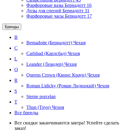
Фарфоровые вазы Бернадотт
16
Дозы для специй Бернадотт
31
Фарфоровые часы Бернадотт
17
Бренды
B
Bernadotte (Бернадотт)
Чехия
C
Carlsbad (Карлсбад)
Чехия
L
Leander (Леандер)
Чехия
Q
Queens Crown (Квинс Краун)
Чехия
R
Roman Lidicky (Роман Лидицкий)
Чехия
S
Sterne porcelan
T
Thun (Тхун)
Чехия
Все бренды
Все скидки заканчиваются завтра! Успейте сделать
заказ!