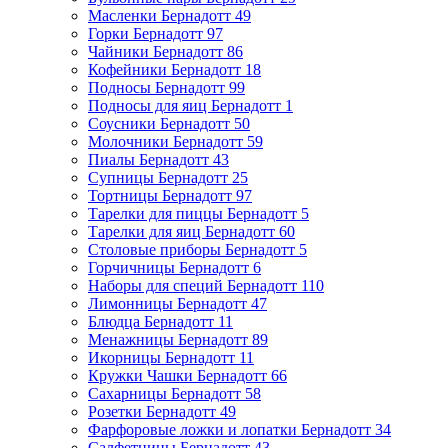
Масленки Бернадотт
49
Горки Бернадотт
97
Чайники Бернадотт
86
Кофейники Бернадотт
18
Подносы Бернадотт
99
Подносы для яиц Бернадотт
1
Соусники Бернадотт
50
Молочники Бернадотт
59
Пиалы Бернадотт
43
Супницы Бернадотт
25
Тортницы Бернадотт
97
Тарелки для пиццы Бернадотт
5
Тарелки для яиц Бернадотт
60
Столовые приборы Бернадотт
5
Горчичницы Бернадотт
6
Наборы для специй Бернадотт
110
Лимонницы Бернадотт
47
Блюдца Бернадотт
11
Менажницы Бернадотт
89
Икорницы Бернадотт
11
Кружки Чашки Бернадотт
66
Сахарницы Бернадотт
58
Розетки Бернадотт
49
Фарфоровые ложки и лопатки Бернадотт
34
Салфетницы Бернадотт
43