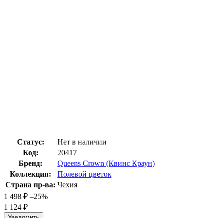
Статус:
Нет в наличии
Код:
20417
Бренд:
Queens Crown (Квинс Краун)
Коллекция:
Полевой цветок
Страна пр-ва:
Чехия
1 498
₽
–25%
1 124
₽
Уведомить