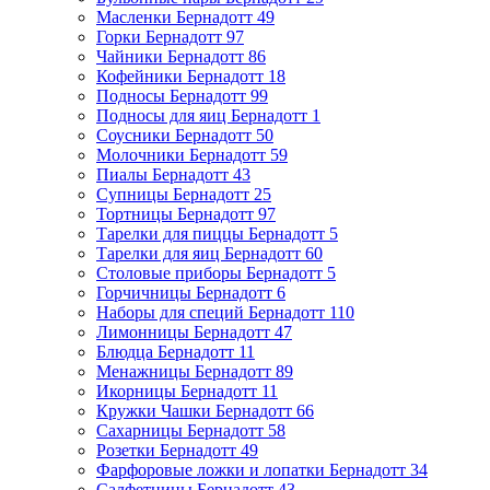
Масленки Бернадотт
49
Горки Бернадотт
97
Чайники Бернадотт
86
Кофейники Бернадотт
18
Подносы Бернадотт
99
Подносы для яиц Бернадотт
1
Соусники Бернадотт
50
Молочники Бернадотт
59
Пиалы Бернадотт
43
Супницы Бернадотт
25
Тортницы Бернадотт
97
Тарелки для пиццы Бернадотт
5
Тарелки для яиц Бернадотт
60
Столовые приборы Бернадотт
5
Горчичницы Бернадотт
6
Наборы для специй Бернадотт
110
Лимонницы Бернадотт
47
Блюдца Бернадотт
11
Менажницы Бернадотт
89
Икорницы Бернадотт
11
Кружки Чашки Бернадотт
66
Сахарницы Бернадотт
58
Розетки Бернадотт
49
Фарфоровые ложки и лопатки Бернадотт
34
Салфетницы Бернадотт
43