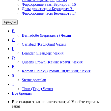
Фарфоровые вазы Бернадотт
16
Дозы для специй Бернадотт
31
Фарфоровые часы Бернадотт
17
Бренды
B
Bernadotte (Бернадотт)
Чехия
C
Carlsbad (Карлсбад)
Чехия
L
Leander (Леандер)
Чехия
Q
Queens Crown (Квинс Краун)
Чехия
R
Roman Lidicky (Роман Лидицкий)
Чехия
S
Sterne porcelan
T
Thun (Тхун)
Чехия
Все бренды
Все скидки заканчиваются завтра! Успейте сделать
заказ!