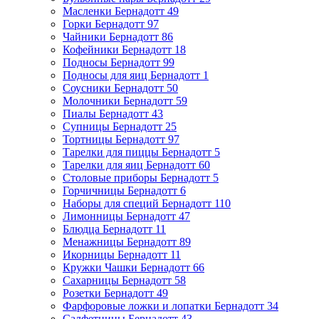
Масленки Бернадотт
49
Горки Бернадотт
97
Чайники Бернадотт
86
Кофейники Бернадотт
18
Подносы Бернадотт
99
Подносы для яиц Бернадотт
1
Соусники Бернадотт
50
Молочники Бернадотт
59
Пиалы Бернадотт
43
Супницы Бернадотт
25
Тортницы Бернадотт
97
Тарелки для пиццы Бернадотт
5
Тарелки для яиц Бернадотт
60
Столовые приборы Бернадотт
5
Горчичницы Бернадотт
6
Наборы для специй Бернадотт
110
Лимонницы Бернадотт
47
Блюдца Бернадотт
11
Менажницы Бернадотт
89
Икорницы Бернадотт
11
Кружки Чашки Бернадотт
66
Сахарницы Бернадотт
58
Розетки Бернадотт
49
Фарфоровые ложки и лопатки Бернадотт
34
Салфетницы Бернадотт
43