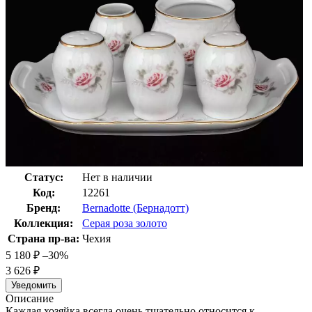
Статус:
Нет в наличии
Код:
12261
Бренд:
Bernadotte (Бернадотт)
Коллекция:
Серая роза золото
Страна пр-ва:
Чехия
5 180
₽
–30%
3 626
₽
Уведомить
Описание
Каждая хозяйка всегда очень тщательно относится к