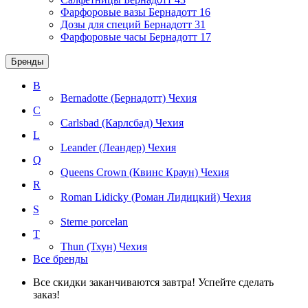
Фарфоровые вазы Бернадотт
16
Дозы для специй Бернадотт
31
Фарфоровые часы Бернадотт
17
Бренды
B
Bernadotte (Бернадотт)
Чехия
C
Carlsbad (Карлсбад)
Чехия
L
Leander (Леандер)
Чехия
Q
Queens Crown (Квинс Краун)
Чехия
R
Roman Lidicky (Роман Лидицкий)
Чехия
S
Sterne porcelan
T
Thun (Тхун)
Чехия
Все бренды
Все скидки заканчиваются завтра! Успейте сделать
заказ!