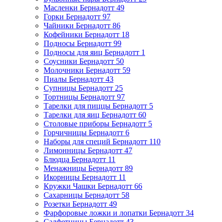
Масленки Бернадотт
49
Горки Бернадотт
97
Чайники Бернадотт
86
Кофейники Бернадотт
18
Подносы Бернадотт
99
Подносы для яиц Бернадотт
1
Соусники Бернадотт
50
Молочники Бернадотт
59
Пиалы Бернадотт
43
Супницы Бернадотт
25
Тортницы Бернадотт
97
Тарелки для пиццы Бернадотт
5
Тарелки для яиц Бернадотт
60
Столовые приборы Бернадотт
5
Горчичницы Бернадотт
6
Наборы для специй Бернадотт
110
Лимонницы Бернадотт
47
Блюдца Бернадотт
11
Менажницы Бернадотт
89
Икорницы Бернадотт
11
Кружки Чашки Бернадотт
66
Сахарницы Бернадотт
58
Розетки Бернадотт
49
Фарфоровые ложки и лопатки Бернадотт
34
Салфетницы Бернадотт
43