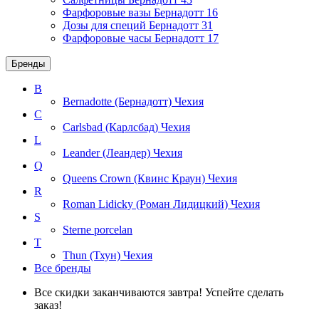
Фарфоровые вазы Бернадотт
16
Дозы для специй Бернадотт
31
Фарфоровые часы Бернадотт
17
Бренды
B
Bernadotte (Бернадотт)
Чехия
C
Carlsbad (Карлсбад)
Чехия
L
Leander (Леандер)
Чехия
Q
Queens Crown (Квинс Краун)
Чехия
R
Roman Lidicky (Роман Лидицкий)
Чехия
S
Sterne porcelan
T
Thun (Тхун)
Чехия
Все бренды
Все скидки заканчиваются завтра! Успейте сделать
заказ!